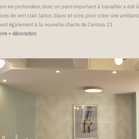
t en profondeur, donc un point important à travailler a été la
tons de vert clair, laiton, blanc et ocre, pour créer une ambian
sent également à la nouvelle charte de Century 21.
vre + décoration