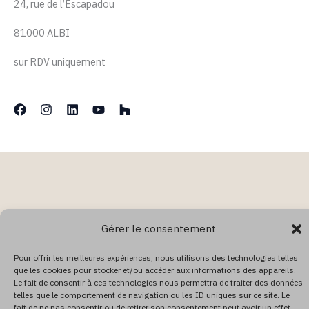
24, rue de l’Escapadou
81000 ALBI
sur RDV uniquement
Gérer le consentement
Pour offrir les meilleures expériences, nous utilisons des technologies telles
que les cookies pour stocker et/ou accéder aux informations des appareils.
Le fait de consentir à ces technologies nous permettra de traiter des données
telles que le comportement de navigation ou les ID uniques sur ce site. Le
fait de ne pas consentir ou de retirer son consentement peut avoir un effet